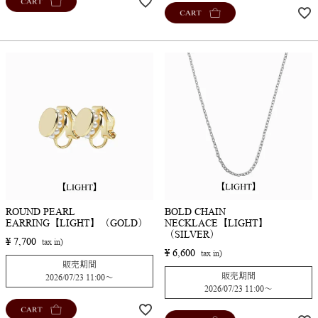
CART
CART
ROUND PEARL
BOLD CHAIN
EARRING【LIGHT】（GOLD）
NECKLACE【LIGHT】
（SILVER）
¥
7,700
¥
6,600
販売期間
販売期間
2026/07/23 11:00
〜
2026/07/23 11:00
〜
CART