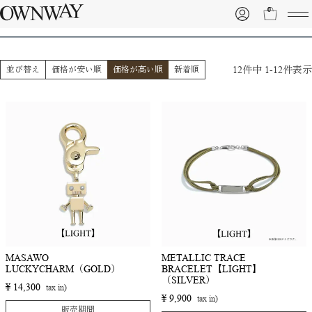
LIGHT ver.
0
12
件中
1
-
12
件表示
並び替え
価格が安い順
価格が高い順
新着順
MASAWO
METALLIC TRACE
LUCKYCHARM（GOLD）
BRACELET【LIGHT】
（SILVER）
¥
14,300
¥
9,900
販売期間