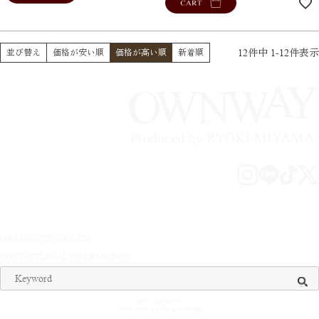
CART
12
件中
1
-
12
件表示
並び替え
価格が安い順
価格が高い順
新着順
Q&A
SHOPPING GUIDE
CONTACT
LEGAL INFORMATION
送料 ： 全国一律¥500
¥15,000（税込）以上お買い上げで送料無料