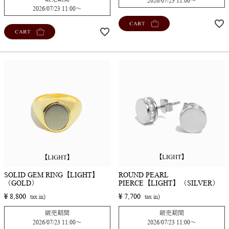
2026/07/23 11:00
〜
2026/07/23 11:00
〜
CART
CART
SOLID GEM RING【LIGHT】
ROUND PEARL
（GOLD）
PIERCE【LIGHT】（SILVER）
¥
8,800
¥
7,700
販売期間
販売期間
2026/07/23 11:00
〜
2026/07/23 11:00
〜