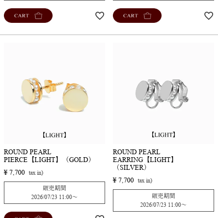
CART
CART
ROUND PEARL
ROUND PEARL
PIERCE【LIGHT】（GOLD）
EARRING【LIGHT】
（SILVER）
¥
7,700
¥
7,700
販売期間
販売期間
2026/07/23 11:00
〜
2026/07/23 11:00
〜