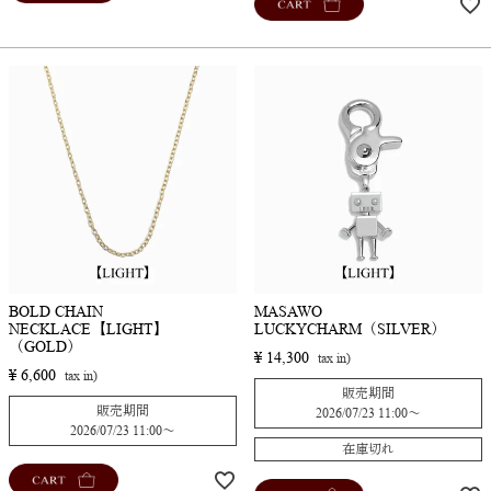
CART
BOLD CHAIN
MASAWO
NECKLACE【LIGHT】
LUCKYCHARM（SILVER）
（GOLD）
¥
14,300
¥
6,600
販売期間
販売期間
2026/07/23 11:00
〜
2026/07/23 11:00
〜
在庫切れ
CART