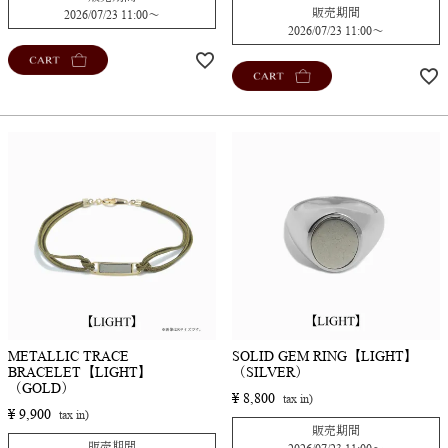
販売期間
2026/07/23 11:00
〜
2026/07/23 11:00
〜
CART
CART
METALLIC TRACE
SOLID GEM RING【LIGHT】
BRACELET【LIGHT】
（SILVER）
（GOLD）
¥
8,800
¥
9,900
販売期間
販売期間