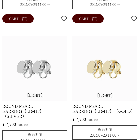
2026/07/23 11:00
〜
2026/07/23 11:00
〜
CART
CART
ROUND PEARL
ROUND PEARL
EARRING【LIGHT】
EARRING【LIGHT】（GOLD）
（SILVER）
¥
7,700
¥
7,700
販売期間
販売期間
2026/07/23 11:00
〜