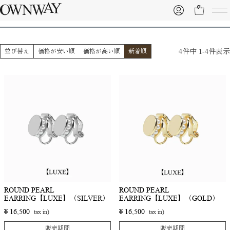
EARRING
0
4
件中
1
-
4
件表示
並び替え
価格が安い順
価格が高い順
新着順
ROUND PEARL
ROUND PEARL
EARRING【LUXE】（SILVER）
EARRING【LUXE】（GOLD）
¥
16,500
¥
16,500
販売期間
販売期間