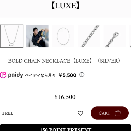
BOLD CHAIN NECKLACE【LUXE】（SILVER）
￥5,500
ペイディなら月々
¥
16,500
FREE
150