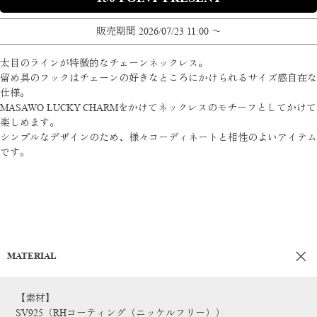
販売期間
2026/07/23 11:00
〜
太目のラインが特徴的なチェーンネックレス。
留め具のフックはチェーンの好きなところにかけられるサイズ感自在な
仕様。
MASAWO LUCKY CHARMをかけてネックレスのモチーフとしてかけて
楽しめます。
シンプルなデザインのため、様々コーディネートと相性のよいアイテム
です。
MATERIAL
【素材】
SV925（RHコーティング（ニッケルフリー））