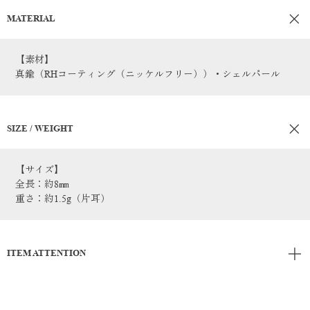
MATERIAL
【素材】
真鍮（RHコーティング（ニッケルフリー））・シェルパール
SIZE / WEIGHT
【サイズ】
全長：約8㎜
重さ：約1.5g（片耳）
ITEM ATTENTION