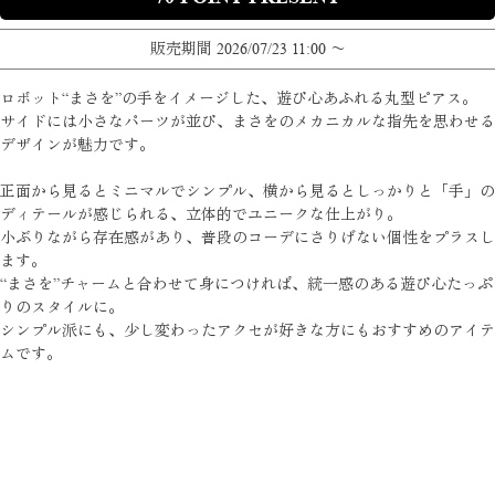
販売期間
2026/07/23 11:00
〜
ロボット“まさを”の手をイメージした、遊び心あふれる丸型ピアス。
サイドには小さなパーツが並び、まさをのメカニカルな指先を思わせる
デザインが魅力です。
正面から見るとミニマルでシンプル、横から見るとしっかりと「手」の
ディテールが感じられる、立体的でユニークな仕上がり。
小ぶりながら存在感があり、普段のコーデにさりげない個性をプラスし
ます。
“まさを”チャームと合わせて身につければ、統一感のある遊び心たっぷ
りのスタイルに。
シンプル派にも、少し変わったアクセが好きな方にもおすすめのアイテ
ムです。