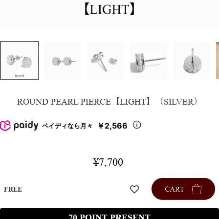
ROUND PEARL PIERCE【LIGHT】（SILVER）
￥2,566
ペイディなら月々
¥
7,700
FREE
70