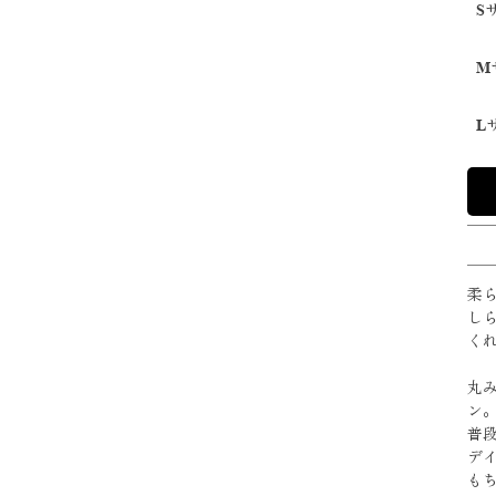
S
M
L
柔
し
く
丸
ン
普
デ
も