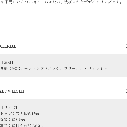
人の手元にひとつは持っておきたい、洗練されたデザインリングです。
ATERIAL
【素材】
真鍮（YGDコーティング（ニッケルフリー））・パイライト
ZE / WEIGHT
【サイズ】
トップ：最大幅約15㎜
腕幅：約3.6㎜
重さ：約11.6ｇ(#17測定）