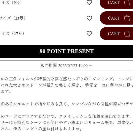
サイズ（9号）
サイズ（13号）
サイズ（17号）
80
販売期間
2026/07/23 11:00
〜
らかな三角フォルムが特徴的な存在感たっぷりのモダンリング。トップ
らわれた大きめストーンが指先で美しく輝き、 手元を一気に華やかに見
れます。
みのあるシルエットで指なじみも良く、シンプルながら個性が際立つデ
。
段のコーデにプラスするだけで、スタイリッシュな印象を演出できます
イリーにも特別なシーンにも使いやすい程よいボリューム感で、単体使
ちろん、他のリングとの重ね付けもおすすめ。