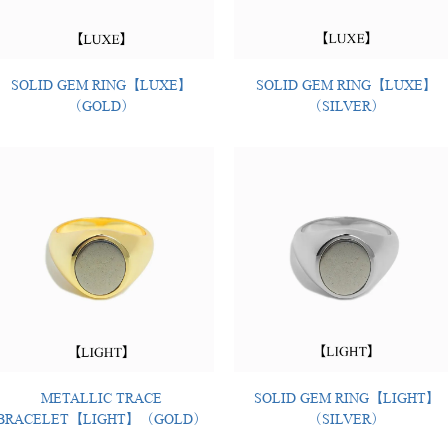
SOLID GEM RING【LUXE】
SOLID GEM RING【LUXE】
（GOLD）
（SILVER）
METALLIC TRACE
SOLID GEM RING【LIGHT】
BRACELET【LIGHT】（GOLD）
（SILVER）