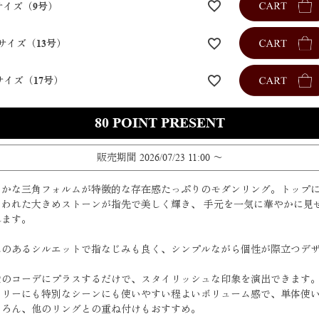
サイズ（9号）
サイズ（13号）
サイズ（17号）
80
販売期間
2026/07/23 11:00
〜
らかな三角フォルムが特徴的な存在感たっぷりのモダンリング。トップ
らわれた大きめストーンが指先で美しく輝き、 手元を一気に華やかに見
れます。
みのあるシルエットで指なじみも良く、シンプルながら個性が際立つデ
。
段のコーデにプラスするだけで、スタイリッシュな印象を演出できます
イリーにも特別なシーンにも使いやすい程よいボリューム感で、単体使
ちろん、他のリングとの重ね付けもおすすめ。