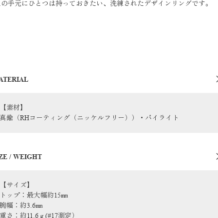
人の手元にひとつは持っておきたい、洗練されたデザインリングです。
ATERIAL
【素材】
真鍮（RHコーティング（ニッケルフリー））・パイライト
ZE / WEIGHT
【サイズ】
トップ：最大幅約15㎜
腕幅：約3.6㎜
重さ：約11.6ｇ(#17測定）