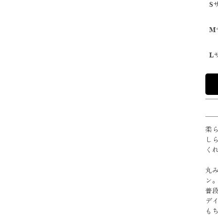
S
M
L
柔
し
く
丸
ン
普
デ
も