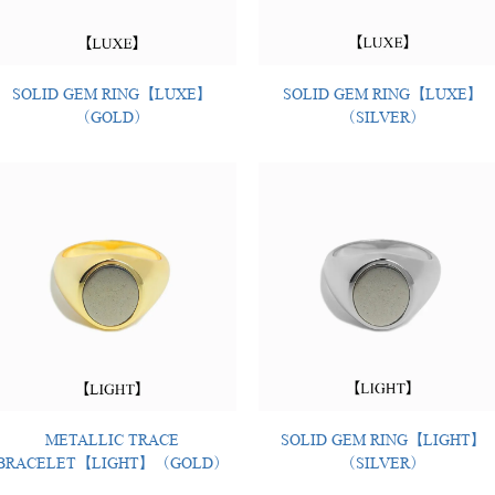
SOLID GEM RING【LUXE】
SOLID GEM RING【LUXE】
（GOLD）
（SILVER）
METALLIC TRACE
SOLID GEM RING【LIGHT】
BRACELET【LIGHT】（GOLD）
（SILVER）