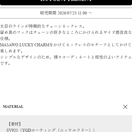
販売期間
2026/07/23 11:00
〜
太目のラインが特徴的なチェーンネックレス。
留め具のフックはチェーンの好きなところにかけられるサイズ感自在な
仕様。
MASAWO LUCKY CHARMをかけてネックレスのモチーフとしてかけて
楽しめます。
シンプルなデザインのため、様々コーディネートと相性のよいアイテム
です。
MATERIAL
【素材】
SV925（YGDコーティング（ニッケルフリー））