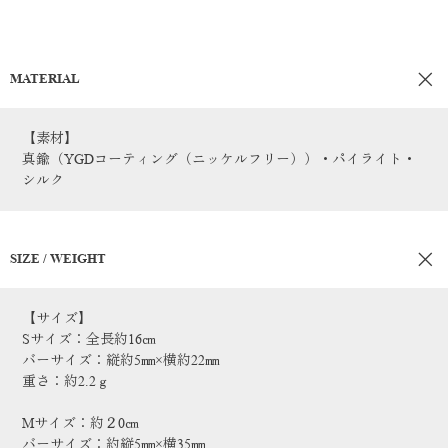
MATERIAL
【素材】
真鍮（YGDコーティング（ニッケルフリー））・パイライト・
シルク
SIZE / WEIGHT
【サイズ】
Sサイズ：全長約16㎝
バーサイズ：縦約5㎜×横約22㎜
重さ：約2.2ｇ
Mサイズ：約２0㎝
バーサイズ：約縦5㎜×横35㎜