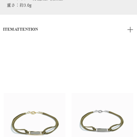
重さ：約3.0g
ITEM ATTENTION