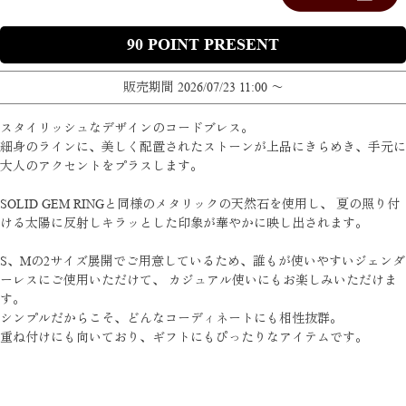
90
販売期間
2026/07/23 11:00
〜
スタイリッシュなデザインのコードブレス。
細身のラインに、美しく配置されたストーンが上品にきらめき、手元に
大人のアクセントをプラスします。
SOLID GEM RINGと同様のメタリックの天然石を使用し、 夏の照り付
ける太陽に反射しキラッとした印象が華やかに映し出されます。
S、Mの2サイズ展開でご用意しているため、誰もが使いやすいジェンダ
ーレスにご使用いただけて、 カジュアル使いにもお楽しみいただけま
す。
シンプルだからこそ、どんなコーディネートにも相性抜群。
重ね付けにも向いており、ギフトにもぴったりなアイテムです。