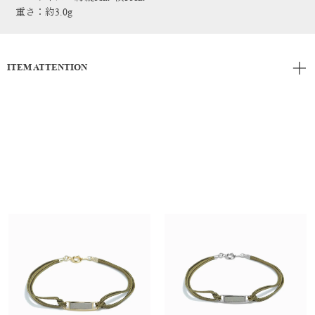
重さ：約3.0g
ITEM ATTENTION