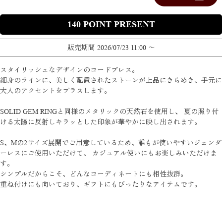
140
販売期間
2026/07/23 11:00
〜
スタイリッシュなデザインのコードブレス。
細身のラインに、美しく配置されたストーンが上品にきらめき、手元に
大人のアクセントをプラスします。
SOLID GEM RINGと同様のメタリックの天然石を使用し、 夏の照り付
ける太陽に反射しキラッとした印象が華やかに映し出されます。
S、Mの2サイズ展開でご用意しているため、誰もが使いやすいジェンダ
ーレスにご使用いただけて、 カジュアル使いにもお楽しみいただけま
す。
シンプルだからこそ、どんなコーディネートにも相性抜群。
重ね付けにも向いており、ギフトにもぴったりなアイテムです。