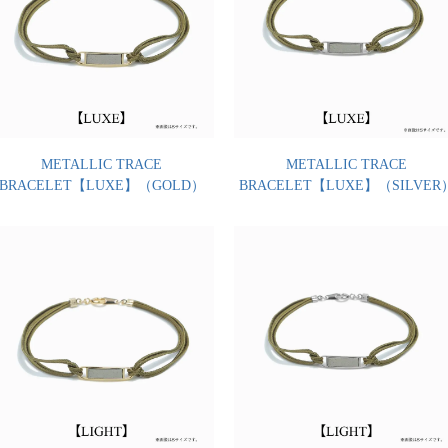
METALLIC TRACE
METALLIC TRACE
BRACELET【LUXE】（GOLD）
BRACELET【LUXE】（SILVER