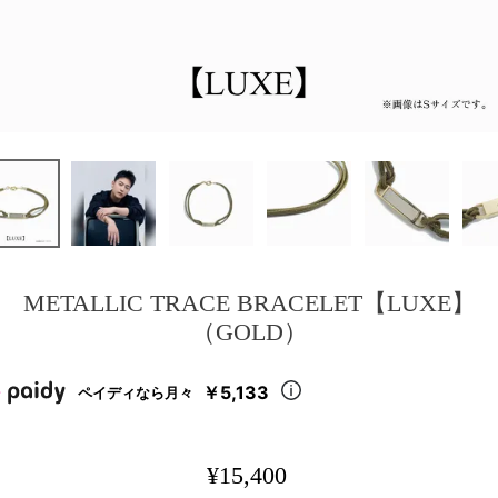
METALLIC TRACE BRACELET【LUXE】
（GOLD）
￥5,133
ペイディなら月々
¥
15,400