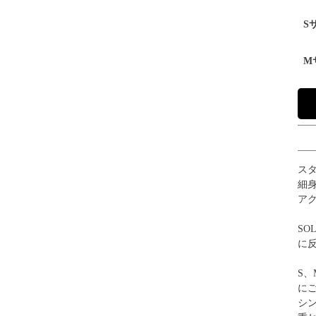
S
M
ス
細
ア
SO
に
S
に
シ