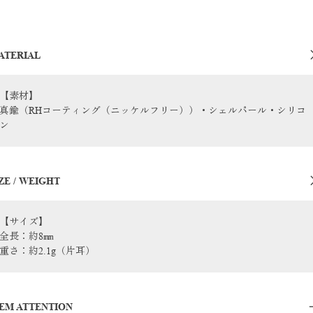
ATERIAL
【素材】
真鍮（RHコーティング（ニッケルフリー））・シェルパール・シリコ
ン
ZE / WEIGHT
【サイズ】
全長：約8㎜
重さ：約2.1g（片耳）
TEM ATTENTION