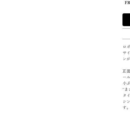
F
ロ
サ
ン
正
ー
小
“
タ
シ
す