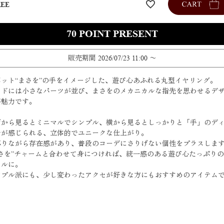
REE
70
販売期間
2026/07/23 11:00
〜
ボット“まさを”の手をイメージした、遊び心あふれる丸型イヤリング。
イドには小さなパーツが並び、まさをのメカニカルな指先を思わせるデ
が魅力です。
面から見るとミニマルでシンプル、横から見るとしっかりと「手」のデ
ルが感じられる、立体的でユニークな仕上がり。
ぶりながら存在感があり、普段のコーデにさりげない個性をプラスしま
まさを”チャームと合わせて身につければ、統一感のある遊び心たっぷり
イルに。
ンプル派にも、少し変わったアクセが好きな方にもおすすめのアイテム
。