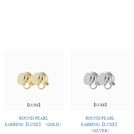
ROUND PEARL
ROUND PEARL
EARRING【LUXE】（GOLD）
EARRING【LUXE】
（SILVER）