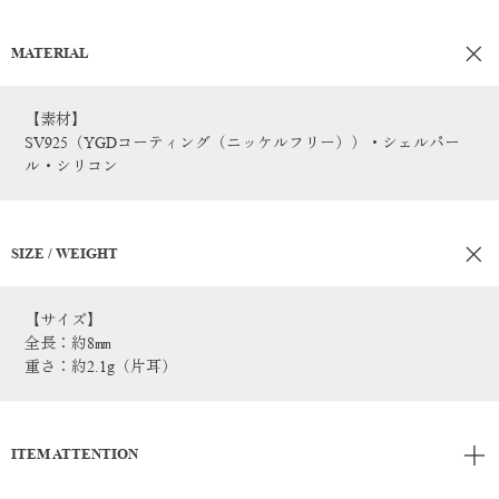
MATERIAL
【素材】
SV925（YGDコーティング（ニッケルフリー））・シェルパー
ル・シリコン
SIZE / WEIGHT
【サイズ】
全長：約8㎜
重さ：約2.1g（片耳）
ITEM ATTENTION