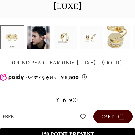
ROUND PEARL EARRING【LUXE】（GOLD）
￥5,500
ペイディなら月々
¥
16,500
FREE
150