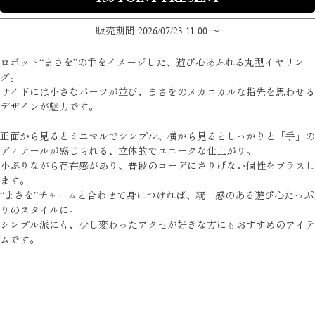
販売期間
2026/07/23 11:00
〜
ロボット“まさを”の手をイメージした、遊び心あふれる丸型イヤリン
グ。
サイドには小さなパーツが並び、まさをのメカニカルな指先を思わせる
デザインが魅力です。
正面から見るとミニマルでシンプル、横から見るとしっかりと「手」の
ディテールが感じられる、立体的でユニークな仕上がり。
小ぶりながら存在感があり、普段のコーデにさりげない個性をプラスし
ます。
“まさを”チャームと合わせて身につければ、統一感のある遊び心たっぷ
りのスタイルに。
シンプル派にも、少し変わったアクセが好きな方にもおすすめのアイテ
ムです。