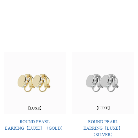
ROUND PEARL
ROUND PEARL
EARRING【LUXE】（GOLD）
EARRING【LUXE】
（SILVER）