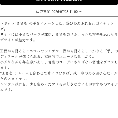
販売期間
2026/07/23 11:00
〜
ロボット“まさを”の手をイメージした、遊び心あふれる丸型イヤリン
グ。
サイドには小さなパーツが並び、まさをのメカニカルな指先を思わせる
デザインが魅力です。
正面から見るとミニマルでシンプル、横から見るとしっかりと「手」の
ディテールが感じられる、立体的でユニークな仕上がり。
小ぶりながら存在感があり、普段のコーデにさりげない個性をプラスし
ます。
“まさを”チャームと合わせて身につければ、統一感のある遊び心たっぷ
りのスタイルに。
シンプル派にも、少し変わったアクセが好きな方にもおすすめのアイテ
ムです。