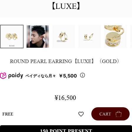
ROUND PEARL EARRING【LUXE】（GOLD）
￥5,500
ペイディなら月々
¥
16,500
FREE
150