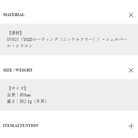
MATERIAL
【素材】
SV925（YGDコーティング（ニッケルフリー））・シェルパー
ル・シリコン
SIZE / WEIGHT
【サイズ】
全長：約8㎜
重さ：約2.1g（片耳）
ITEM ATTENTION