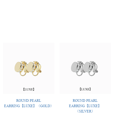
ROUND PEARL
ROUND PEARL
EARRING【LUXE】（GOLD）
EARRING【LUXE】
（SILVER）