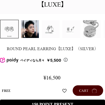
ROUND PEARL EARRING【LUXE】（SILVER）
￥5,500
ペイディなら月々
¥
16,500
FREE
150