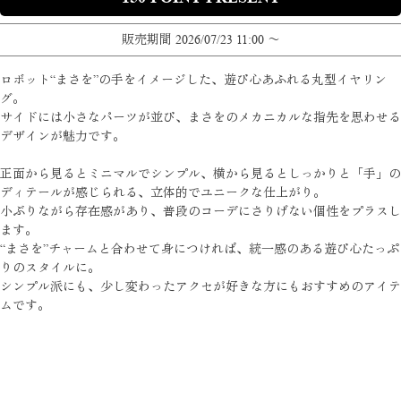
販売期間
2026/07/23 11:00
〜
ロボット“まさを”の手をイメージした、遊び心あふれる丸型イヤリン
グ。
サイドには小さなパーツが並び、まさをのメカニカルな指先を思わせる
デザインが魅力です。
正面から見るとミニマルでシンプル、横から見るとしっかりと「手」の
ディテールが感じられる、立体的でユニークな仕上がり。
小ぶりながら存在感があり、普段のコーデにさりげない個性をプラスし
ます。
“まさを”チャームと合わせて身につければ、統一感のある遊び心たっぷ
りのスタイルに。
シンプル派にも、少し変わったアクセが好きな方にもおすすめのアイテ
ムです。