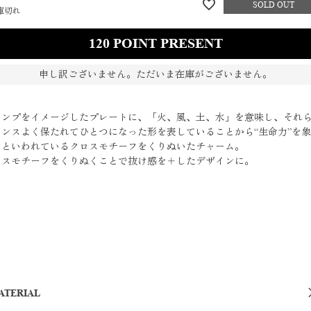
庫切れ
120
申し訳ございません。ただいま在庫がございません。
ランプをイメージしたプレートに、「火、風、土、水」を意味し、それ
ランスよく保たれてひとつになった形を表していることから“生命力”を
るといわれているクロスモチーフをくりぬいたチャーム。
ロスモチーフをくりぬくことで抜け感を＋したデザインに。
ATERIAL