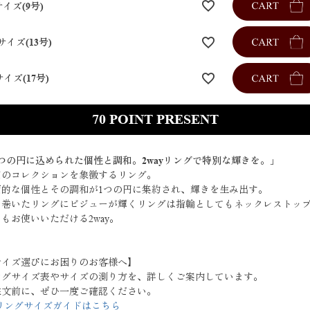
サイズ(9号)
サイズ(13号)
サイズ(17号)
70
1つの円に込められた個性と調和。2wayリングで特別な輝きを。」
回のコレクションを象徴するリング。
面的な個性とその調和が1つの円に集約され、輝きを生み出す。
を巻いたリングにビジューが輝くリングは指輪としてもネックレストッ
もお使いいただける2way。
サイズ選びにお困りのお客様へ】
ングサイズ表やサイズの測り方を、詳しくご案内しています。
注文前に、ぜひ一度ご確認ください。
 リングサイズガイドはこちら