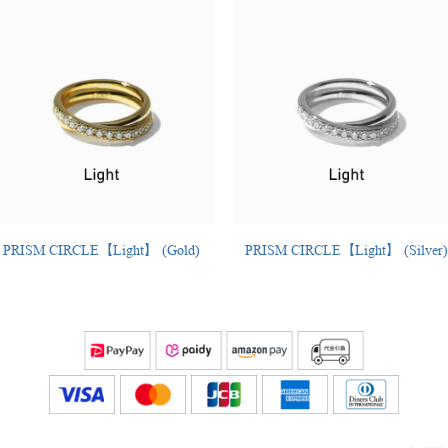
PRISM CIRCLE【Light】 (Gold)
PRISM CIRCLE【Light】 (Silver)