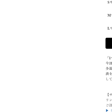
S
M
L
「
今
多
渦
して
【
リ
ご
▶︎