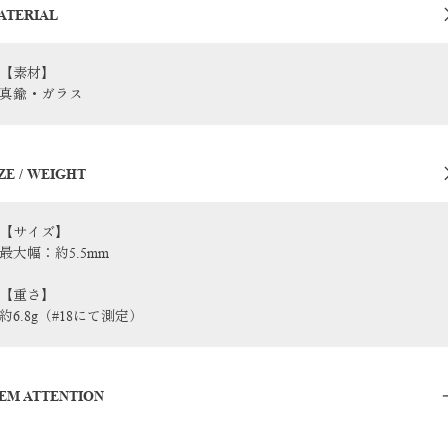
ATERIAL
【素材】
真鍮・ガラス
ZE / WEIGHT
【サイズ】
最大幅：約5.5mm
【重さ】
約6.8g（#18にて測定）
TEM ATTENTION