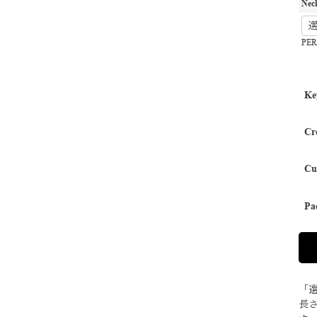
Neck
PE
Ke
Cr
Cu
Pa
「
長