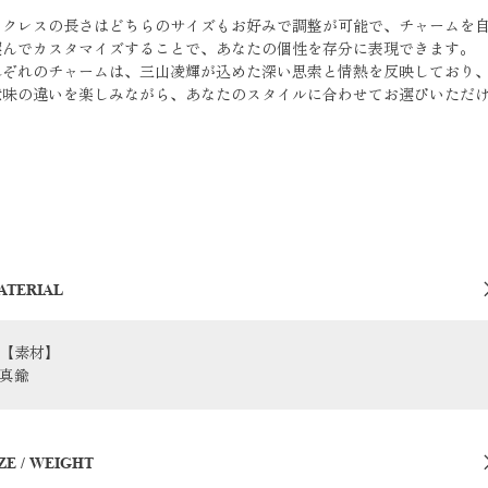
。
ックレスの長さはどちらのサイズもお好みで調整が可能で、チャームを
選んでカスタマイズすることで、あなたの個性を存分に表現できます。
れぞれのチャームは、三山凌輝が込めた深い思索と情熱を反映しており
意味の違いを楽しみながら、あなたのスタイルに合わせてお選びいただ
。
ATERIAL
【素材】
真鍮
ZE / WEIGHT