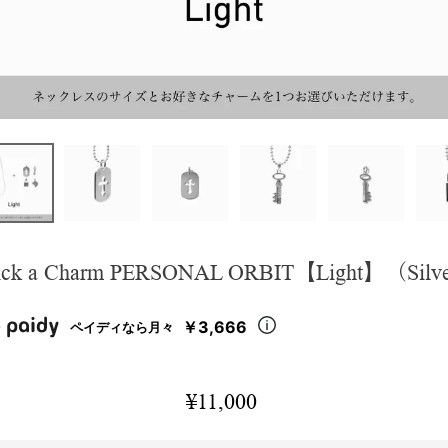
ick a Charm PERSONAL ORBIT【Light】（Silve
￥3,666
ペイディなら月々
¥
11,000