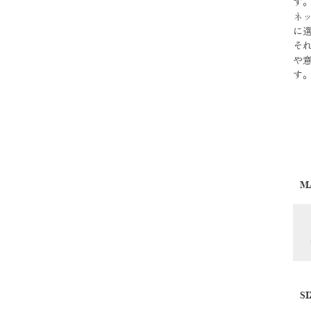
す
ネ
に
そ
や
す
M
SI