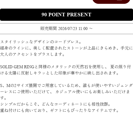
90
販売期間
2026/07/23 11:00
〜
スタイリッシュなデザインのコードブレス。
細身のラインに、美しく配置されたストーンが上品にきらめき、手元に
大人のアクセントをプラスします。
SOLID GEM RINGと同様のメタリックの天然石を使用し、 夏の照り付
ける太陽に反射しキラッとした印象が華やかに映し出されます。
S、Mの2サイズ展開でご用意しているため、誰もが使いやすいジェンダ
ーレスにご使用いただけて、 カジュアル使いにもお楽しみいただけま
す。
シンプルだからこそ、どんなコーディネートにも相性抜群。
重ね付けにも向いており、ギフトにもぴったりなアイテムです。