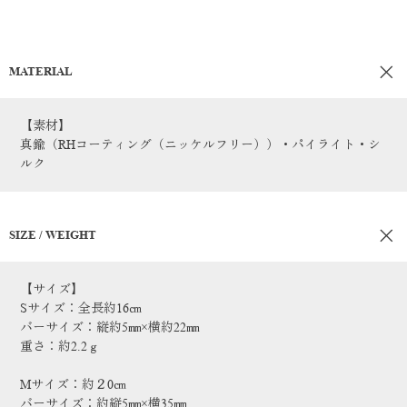
MATERIAL
【素材】
真鍮（RHコーティング（ニッケルフリー））・パイライト・シ
ルク
SIZE / WEIGHT
【サイズ】
Sサイズ：全長約16㎝
バーサイズ：縦約5㎜×横約22㎜
重さ：約2.2ｇ
Mサイズ：約２0㎝
バーサイズ：約縦5㎜×横35㎜