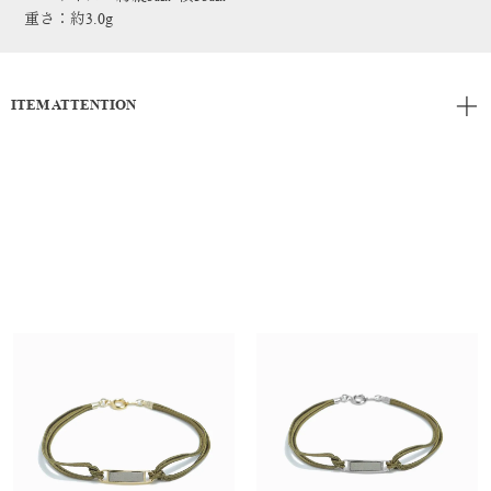
重さ：約3.0g
ITEM ATTENTION