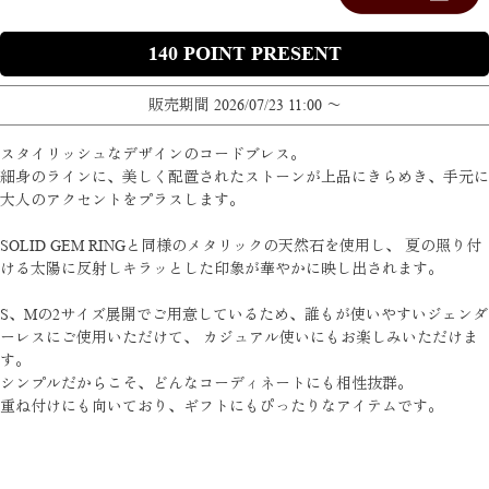
140
販売期間
2026/07/23 11:00
〜
スタイリッシュなデザインのコードブレス。
細身のラインに、美しく配置されたストーンが上品にきらめき、手元に
大人のアクセントをプラスします。
SOLID GEM RINGと同様のメタリックの天然石を使用し、 夏の照り付
ける太陽に反射しキラッとした印象が華やかに映し出されます。
S、Mの2サイズ展開でご用意しているため、誰もが使いやすいジェンダ
ーレスにご使用いただけて、 カジュアル使いにもお楽しみいただけま
す。
シンプルだからこそ、どんなコーディネートにも相性抜群。
重ね付けにも向いており、ギフトにもぴったりなアイテムです。