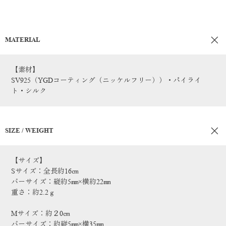
MATERIAL
【素材】
SV925（YGDコーティング（ニッケルフリー））・パイライ
ト・シルク
SIZE / WEIGHT
【サイズ】
Sサイズ：全長約16㎝
バーサイズ：縦約5㎜×横約22㎜
重さ：約2.2ｇ
Mサイズ：約２0㎝
バーサイズ：約縦5㎜×横35㎜