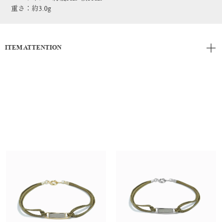
重さ：約3.0g
ITEM ATTENTION