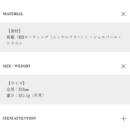
MATERIAL
【素材】
真鍮（RHコーティング（ニッケルフリー））・シェルパール・
シリコン
SIZE / WEIGHT
【サイズ】
全長：約8㎜
重さ：約2.1g（片耳）
ITEM ATTENTION