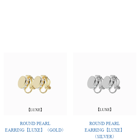
ROUND PEARL
ROUND PEARL
EARRING【LUXE】（GOLD）
EARRING【LUXE】
（SILVER）