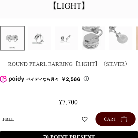
ROUND PEARL EARRING【LIGHT】（SILVER）
￥2,566
ペイディなら月々
¥
7,700
FREE
70