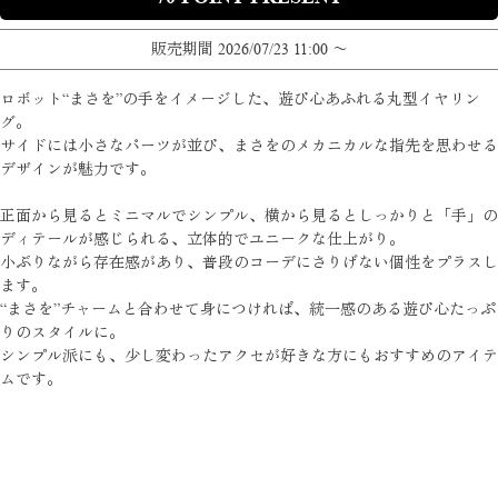
販売期間
2026/07/23 11:00
〜
ロボット“まさを”の手をイメージした、遊び心あふれる丸型イヤリン
グ。
サイドには小さなパーツが並び、まさをのメカニカルな指先を思わせる
デザインが魅力です。
正面から見るとミニマルでシンプル、横から見るとしっかりと「手」の
ディテールが感じられる、立体的でユニークな仕上がり。
小ぶりながら存在感があり、普段のコーデにさりげない個性をプラスし
ます。
“まさを”チャームと合わせて身につければ、統一感のある遊び心たっぷ
りのスタイルに。
シンプル派にも、少し変わったアクセが好きな方にもおすすめのアイテ
ムです。