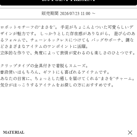
販売期間
2026/07/23 11:00
〜
ロボットモチーフの“まさを”。 手足がちょこんとついた可愛らしいデ
ザインが魅力です。 しっかりとした存在感がありながら、 遊び心のあ
るフォルムで、チェーンネックレスにつけても バッグやポーチ、鍵な
どさまざまなアイテムのワンポイントに活躍。
立体的な作りで、角度によって表情が変わるのも楽しさのひとつです。
クリップタイプの金具付きで着脱もスムーズ。
普段使いはもちろん、ギフトにも喜ばれるアイテムです。
あなたの日常に、ちょっとした癒しを届けてくれる“まさを”チャーム。
気分がほっこりするアイテムをお探しの方におすすめです。
MATERIAL