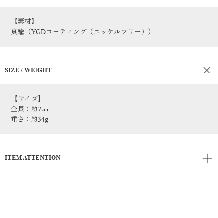
【素材】
真鍮（YGDコーティング（ニッケルフリー））
SIZE / WEIGHT
【サイズ】
全長：約7㎝
重さ：約34g
ITEM ATTENTION