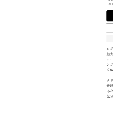
在
ロ
魅
ェ
ン
立
ク
普
あ
気