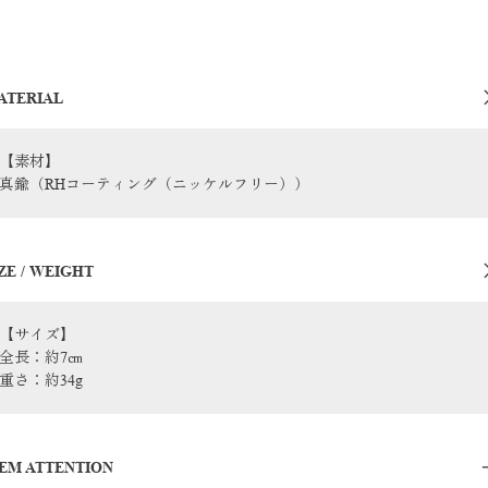
ATERIAL
【素材】
真鍮（RHコーティング（ニッケルフリー））
ZE / WEIGHT
【サイズ】
全長：約7㎝
重さ：約34g
TEM ATTENTION