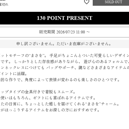
庫切れ
130
販売期間
2026/07/23 11:00
〜
申し訳ございません。ただいま在庫がございません。
ボットモチーフの“まさを”。 手足がちょこんとついた可愛らしいデザイ
力です。 しっかりとした存在感がありながら、 遊び心のあるフォルムで
ーンネックレスにつけても バッグやポーチ、鍵などさまざまなアイテム
ポイントに活躍。
体的な作りで、角度によって表情が変わるのも楽しさのひとつです。
リップタイプの金具付きで着脱もスムーズ。
段使いはもちろん、ギフトにも喜ばれるアイテムです。
なたの日常に、ちょっとした癒しを届けてくれる“まさを”チャーム。
分がほっこりするアイテムをお探しの方におすすめです。