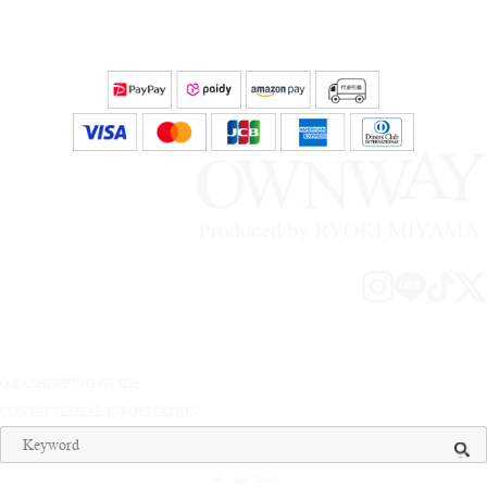
Q&A
SHOPPING GUIDE
CONTACT
LEGAL INFORMATION
送料 ： 全国一律¥500