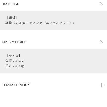
MATERIAL
【素材】
真鍮（YGDコーティング（ニッケルフリー））
SIZE / WEIGHT
【サイズ】
全長：約7㎝
重さ：約34g
ITEM ATTENTION